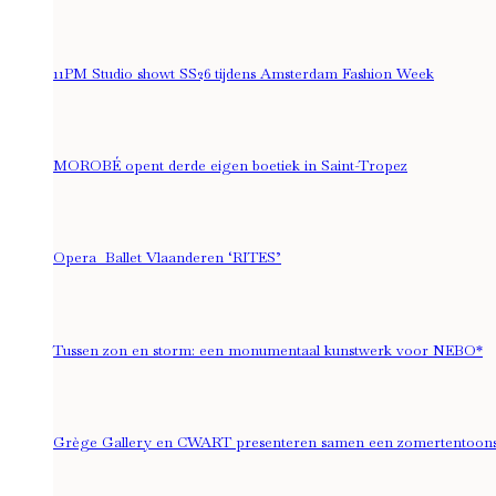
11PM Studio showt SS26 tijdens Amsterdam Fashion Week
MOROBÉ opent derde eigen boetiek in Saint-Tropez
Opera Ballet Vlaanderen ‘RITES’
Tussen zon en storm: een monumentaal kunstwerk voor NEBO*
Grège Gallery en CWART presenteren samen een zomertentoonstel