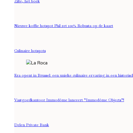
Zilte, het boek
Nieuwe koffie hotspot Phil zet 100% Robusta op de kaart
Culinaire hotspots
Era opent in Brussel: een unieke culinaire ervaring in een histori
Vastgoedkantoor Immodôme lanceert “Immodôme Objects”!
Delen Private Bank